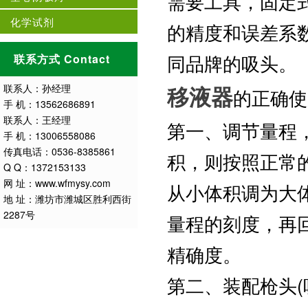
需要工具，固定
化学试剂
的精度和误差系
同品牌的吸头。
联系方式 Contact
联系人：孙经理
移液器
的正确使
手 机：13562686891
联系人：王经理
第一、调节量程
手 机：13006558086
传真电话：0536-8385861
积，则按照正常
Q Q：1372153133
网 址：www.wfmysy.com
从小体积调为大
地 址：潍坊市潍城区胜利西街
2287号
量程的刻度，再
精确度。
第二、装配枪头(