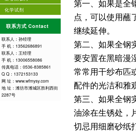
第一、如果是全
化学试剂
点，可以使用蘸
联系方式 Contact
继续延伸。
联系人：孙经理
第二、如果全钢
手 机：13562686891
联系人：王经理
要安置在黑暗漫
手 机：13006558086
传真电话：0536-8385861
常常用干纱布匹或
Q Q：1372153133
网 址：www.wfmysy.com
配件的光洁和雅
地 址：潍坊市潍城区胜利西街
2287号
第三、如果全钢
油涂在生锈处，
切忌用细磨砂纸