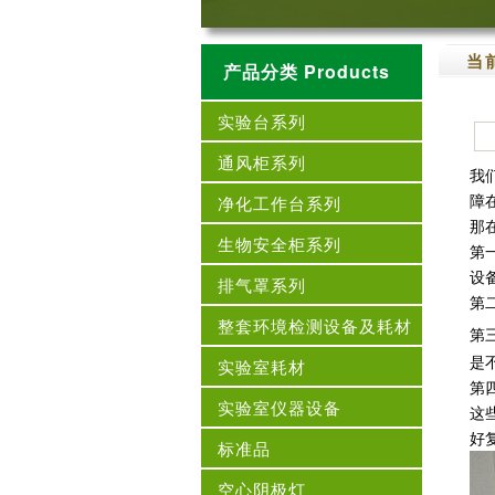
当
产品分类 Products
实验台系列
通风柜系列
我
障
净化工作台系列
那
生物安全柜系列
第
设
排气罩系列
第
整套环境检测设备及耗材
第
是
实验室耗材
第
实验室仪器设备
这
好
标准品
空心阴极灯