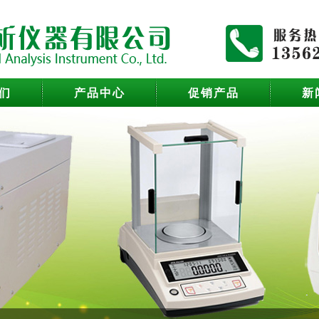
们
产品中心
促销产品
新