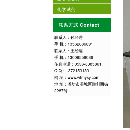
化学试剂
联系方式 Contact
联系人：孙经理
手 机：13562686891
联系人：王经理
手 机：13006558086
传真电话：0536-8385861
Q Q：1372153133
网 址：www.wfmysy.com
地 址：潍坊市潍城区胜利西街
2287号