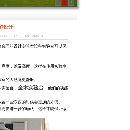
1
2
3
好设计
18-08-04 浏览1,689 次
确合理的设计实验室设备实验台可以保
和宽度，以及高度，这样在使用实验室
验室的人感觉更舒服。
全木实验台
木实验台，
，他们的功能
放置一些东西的时候会更加的方便。
都需要进一步的确认，这样才能保证做