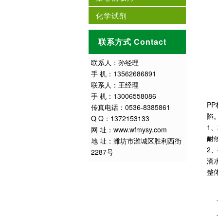
化学试剂
联系方式 Contact
联系人：孙经理
手 机：13562686891
联系人：王经理
手 机：13006558086
P
传真电话：0536-8385861
陷
Q Q：1372153133
1
网 址：www.wfmysy.com
耐
地 址：潍坊市潍城区胜利西街
2
2287号
滴
整