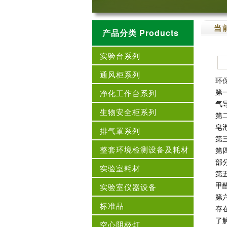
当
产品分类 Products
实验台系列
通风柜系列
环
第
净化工作台系列
气
生物安全柜系列
第
皂
排气罩系列
第
整套环境检测设备及耗材
第
部
实验室耗材
第
甲
实验室仪器设备
第
标准品
存
了
空心阴极灯