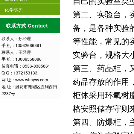
自己的实验室类
化学试剂
第二、实验台，
备，是各种实验
联系方式 Contact
等性能，常见的
联系人：孙经理
手 机：13562686891
实验台，规格大
联系人：王经理
手 机：13006558086
第三、药品柜，
传真电话：0536-8385861
Q Q：1372153133
药品存放的作用
网 址：www.wfmysy.com
地 址：潍坊市潍城区胜利西街
柜体采用环氧树
2287号
格安照储存守则
第四、防爆柜，