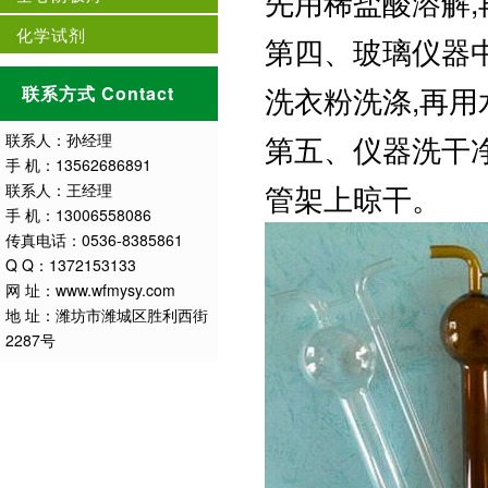
先用稀盐酸溶解,
化学试剂
第四、玻璃仪器中
洗衣粉洗涤,再用
联系方式 Contact
第五、仪器洗干净
联系人：孙经理
手 机：13562686891
管架上晾干。
联系人：王经理
手 机：13006558086
传真电话：0536-8385861
Q Q：1372153133
网 址：www.wfmysy.com
地 址：潍坊市潍城区胜利西街
2287号