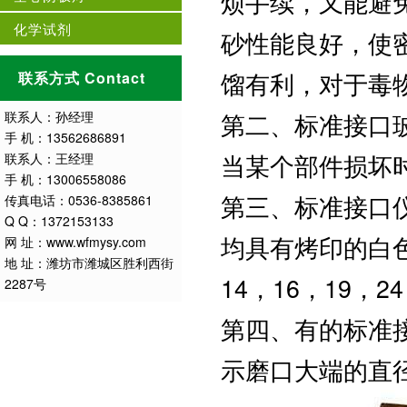
烦手续，又能避
化学试剂
砂性能良好，使
馏有利，对于毒
联系方式 Contact
第二、标准接口
联系人：孙经理
手 机：13562686891
当某个部件损坏
联系人：王经理
手 机：13006558086
第三、标准接口
传真电话：0536-8385861
Q Q：1372153133
均具有烤印的白色
网 址：www.wfmysy.com
地 址：潍坊市潍城区胜利西街
14，16，19，2
2287号
第四、有的标准接
示磨口大端的直径