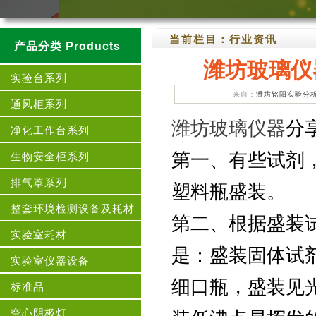
当前栏目：
行业资讯
产品分类 Products
潍坊玻璃仪
实验台系列
来自：
潍坊铭阳实验分
通风柜系列
潍坊玻璃仪器
分
净化工作台系列
第一、有些试剂
生物安全柜系列
排气罩系列
塑料瓶盛装。
整套环境检测设备及耗材
第二、根据盛装
实验室耗材
是：盛装固体试
实验室仪器设备
细口瓶，盛装见
标准品
空心阴极灯