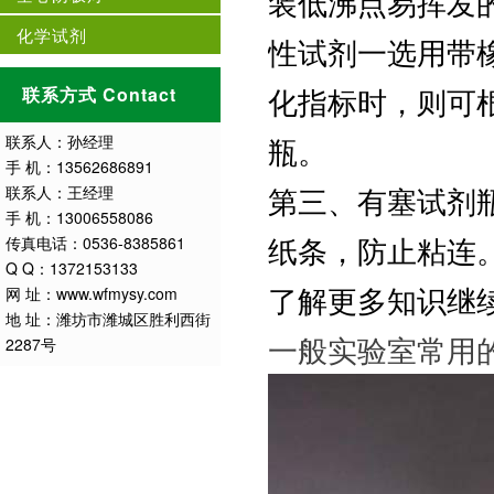
装低沸点易挥发
化学试剂
性试剂一选用带
化指标时，则可
联系方式 Contact
瓶。
联系人：孙经理
手 机：13562686891
第三、有塞试剂
联系人：王经理
手 机：13006558086
纸条，防止粘连
传真电话：0536-8385861
Q Q：1372153133
了解更多知识继
网 址：www.wfmysy.com
地 址：潍坊市潍城区胜利西街
一般实验室常用
2287号